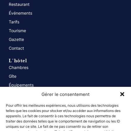
Restaurant
Événements
Tarifs
Tourisme
Gazette
Contact
L'hôtel
Chambres
Gîte
Équipements
Services
Gérer le consentement
Événéments privés
Pour offrir les meilleures expériences, nous utilisons des technologies
telles que les cookies pour stocker et/ou accéder aux informations des
Séminaires entreprise
appareils. Le fait de consentir à ces technologies nous permettra de
traiter des données telles que le comportement de navigation ou les ID
Autres informations
uniques sur ce site. Le fait de ne pas consentir ou de retirer son
Itinéraire du Moulin à la voie bleue